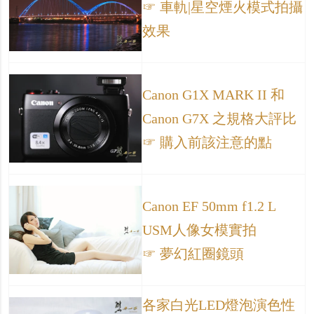
☞ 車軌|星空煙火模式拍攝
效果
Canon G1X MARK II 和
Canon G7X 之規格大評比
☞ 購入前該注意的點
Canon EF 50mm f1.2 L
USM人像女模實拍
☞ 夢幻紅圈鏡頭
各家白光LED燈泡演色性