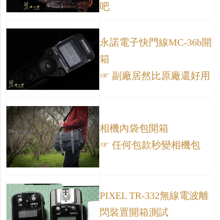
吧
永諾電子快門線MC-36b開
箱
☞ 副廠居然比原廠還好用
相機內袋包開箱
☞ 任何包款秒變相機包
PIXEL TR-332無線電波離
閃裝置開箱測試