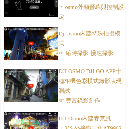
☞ osmo外顯螢幕與控制設
定
Dji osmo內建特殊拍攝模
式
☞ 縮時攝影-慢速攝影
DJI OSMO DJI GO APP十
種相機色彩模式錄影表現
測試
☞ 豐富錄影創作
DJI Osmo內建麥克風
☞ V.S 外接鐵三角AT9902