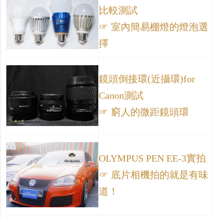
比較測試
☞ 室內簡易棚燈的燈泡選
擇
鏡頭倒接環(近攝環)for
Canon測試
☞ 窮人的微距鏡頭環
OLYMPUS PEN EE-3實拍
☞ 底片相機拍的就是有味
道！