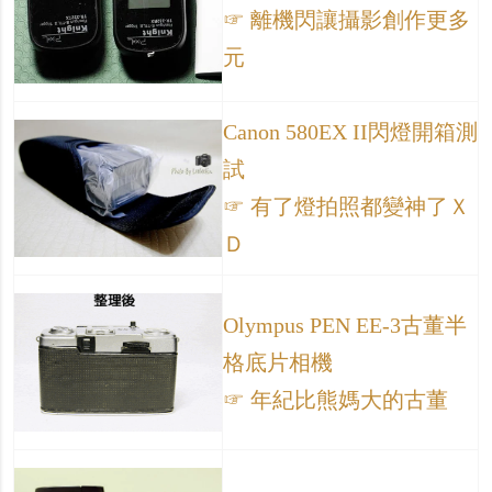
☞ 離機閃讓攝影創作更多
元
Canon 580EX II閃燈開箱測
試
☞ 有了燈拍照都變神了Ｘ
Ｄ
Olympus PEN EE-3古董半
格底片相機
☞ 年紀比熊媽大的古董