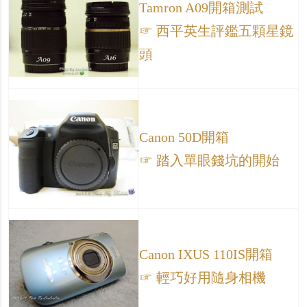
Tamron A09開箱測試
☞ 西平英生評鑑五顆星鏡
頭
Canon 50D開箱
☞ 踏入單眼錢坑的開始
Canon IXUS 110IS開箱
☞ 輕巧好用隨身相機