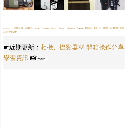
canon、三軸穩定器、4K錄影、sony、Tamron、Casio、 Lecia、 olympus、Sigma、PIXEL、RICOH、閃燈、LED攝影燈開
箱測試優缺點
☛
近期更新：
相機、攝影器材 開箱操作分享
學習資訊
📸
more...