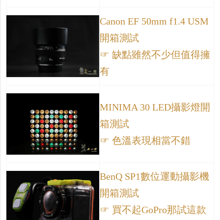
Canon EF 50mm f1.4 USM
開箱測試
☞ 缺點雖然不少但值得擁
有
MINIMA 30 LED攝影燈開
箱測試
☞ 色溫表現相當不錯
BenQ SP1數位運動攝影機
開箱測試
☞ 買不起GoPro那試這款