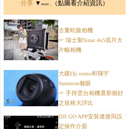
分享
▼
（點圖看介紹資訊）
more...
古董蛇腹相機
☞ 瑞士製Sinar 4x5底片大
片幅相機
大疆Dji osmo和飛宇
Summon魅眼
☞ 手持雲台相機選那個好
之規格大評比
DJI GO APP安裝連接與設
定操作介面