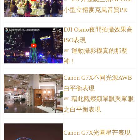
小型立體麥克風音質PK
DJI Osmo夜間拍攝效果高
ISO表現
☞ 運動攝影機真的那麼
神！
Canon G7X不同光源AWB
白平衡表現
☞ 藉此觀察類單眼與單眼
之白平衡表現
Canon G7X光圈星芒表現