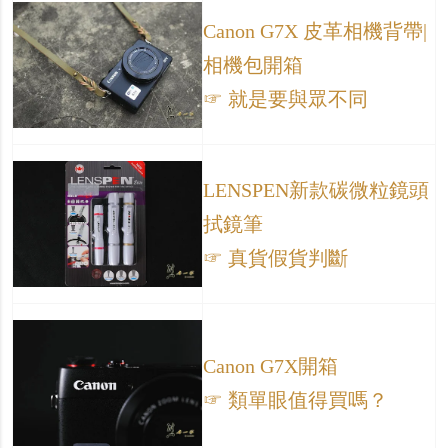
Canon G7X 皮革相機背帶|
相機包開箱
☞ 就是要與眾不同
LENSPEN新款碳微粒鏡頭
拭鏡筆
☞ 真貨假貨判斷
Canon G7X開箱
☞ 類單眼值得買嗎？