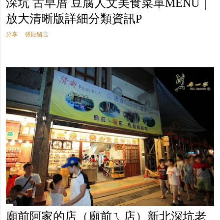
深坑 古早厝 豆腐人文美食菜單MENU｜
放大清晰版詳細分類資訊P
分享
張貼留言
廟前阿家的店（廟前ㄟ店）新北深坑老