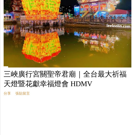
三峽廣行宮關聖帝君廟｜全台最大祈福
天燈暨花獻幸福燈會 HDMV
分享
張貼留言