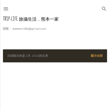
跳到主要內容
TRIP-LIFE 旅攝生活．熊本一家
聯繫： leeleelin168@gmail.com
目前顯示的是 2月, 2022的文章
顯示全部
發
表
文
章