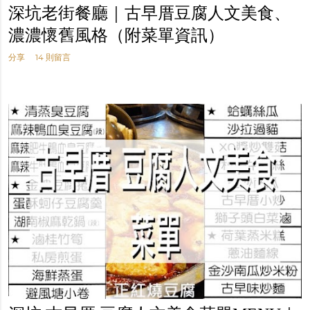
深坑老街餐廳｜古早厝豆腐人文美食、
濃濃懷舊風格（附菜單資訊）
分享
14 則留言