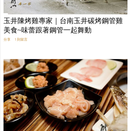
玉井陳烤雞專家｜台南玉井碳烤鋼管雞
美食~味蕾跟著鋼管一起舞動
分享
1 則留言