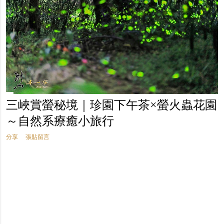
三峽賞螢秘境｜珍園下午茶×螢火蟲花園
～自然系療癒小旅行
分享
張貼留言