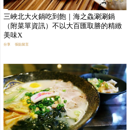
三峽北大火鍋吃到飽｜海之鱻涮涮鍋
（附菜單資訊）不以大百匯取勝的精緻
美味X
分享
張貼留言