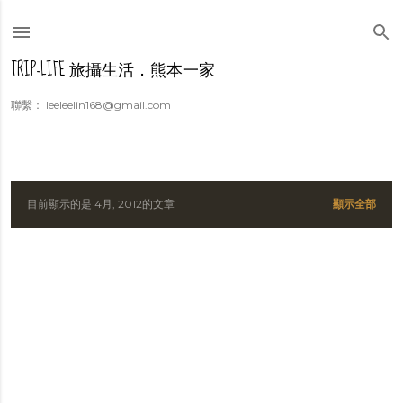
跳到主要內容
TRIP-LIFE 旅攝生活．熊本一家
聯繫： leeleelin168@gmail.com
目前顯示的是 4月, 2012的文章
顯示全部
發
表
文
章