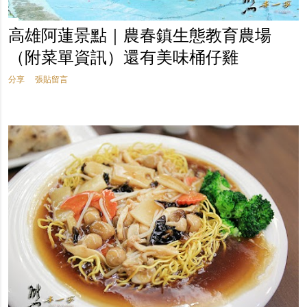
高雄阿蓮景點｜農春鎮生態教育農場
（附菜單資訊）還有美味桶仔雞
分享
張貼留言