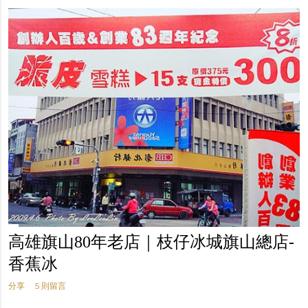
高雄旗山80年老店｜枝仔冰城旗山總店-
香蕉冰
分享
5 則留言