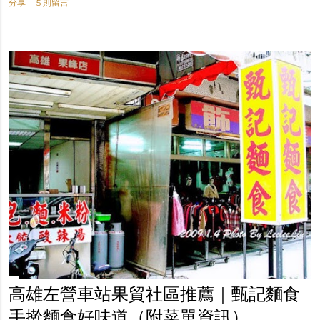
分享
5 則留言
高雄左營車站果貿社區推薦｜甄記麵食
手擀麵食好味道（附菜單資訊）