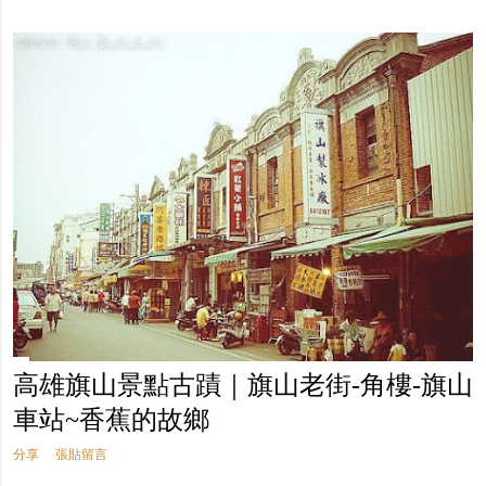
高雄旗山景點古蹟｜旗山老街-角樓-旗山
車站~香蕉的故鄉
分享
張貼留言