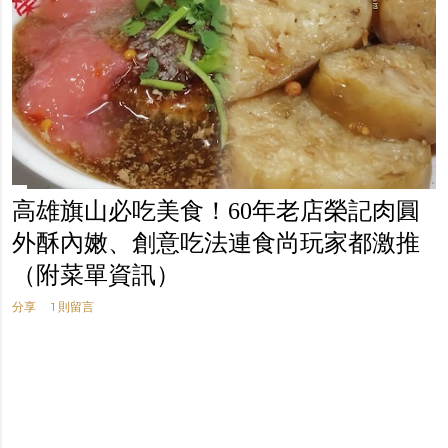
高雄旗山必吃美食！60年老店榮記肉圓
外酥內嫩、創意吃法連食尚玩家都激推
（附菜單資訊）
分享
1 則留言