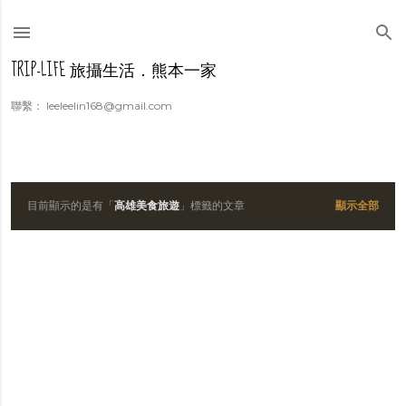
跳到主要內容
TRIP-LIFE 旅攝生活．熊本一家
聯繫： leeleelin168@gmail.com
目前顯示的是有「
高雄美食旅遊
」標籤的文章
顯示全部
發
表
文
章