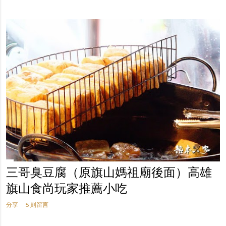
三哥臭豆腐（原旗山媽祖廟後面）高雄
旗山食尚玩家推薦小吃
分享
5 則留言