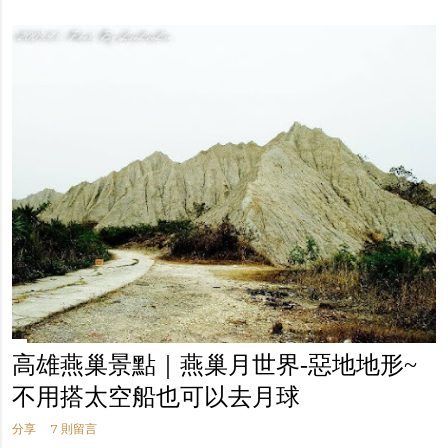
高雄燕巢景點｜燕巢月世界-惡地地形~
不用搭太空船也可以去月球
分享
7 則留言