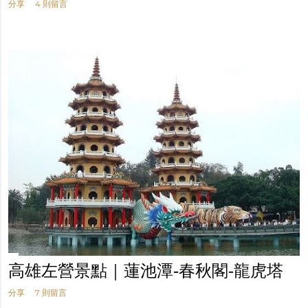
分享
4 則留言
高雄左營景點｜蓮池潭-春秋閣-龍虎塔
分享
7 則留言