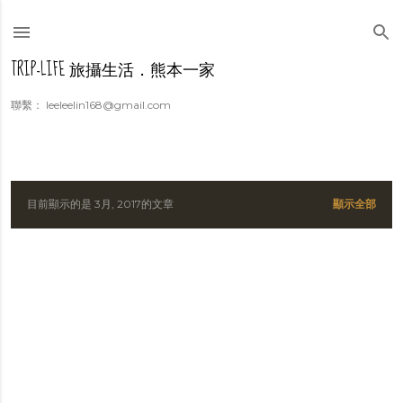
跳到主要內容
TRIP-LIFE 旅攝生活．熊本一家
聯繫： leeleelin168@gmail.com
目前顯示的是 3月, 2017的文章
顯示全部
發
表
文
章