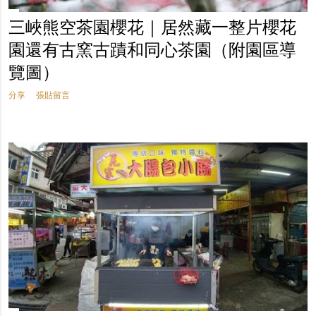
三峽熊空茶園櫻花｜居然藏一整片櫻花
園還有古窯古蹟和同心茶園（附園區導
覽圖）
分享
張貼留言