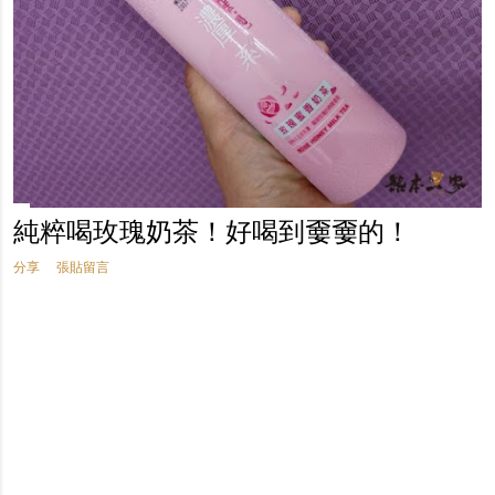
純粹喝玫瑰奶茶！好喝到嫑嫑的！
分享
張貼留言