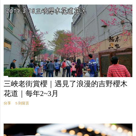
三峽老街賞櫻｜遇見了浪漫的吉野櫻木
花道｜每年2~3月
分享
5 則留言