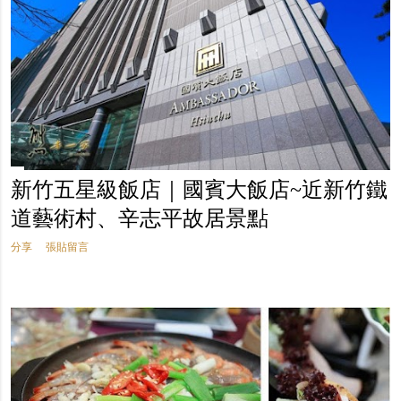
新竹五星級飯店｜國賓大飯店~近新竹鐵
道藝術村、辛志平故居景點
分享
張貼留言