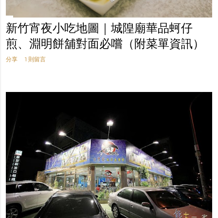
新竹宵夜小吃地圖｜城隍廟華品蚵仔
煎、淵明餅舖對面必嚐（附菜單資訊）
分享
1 則留言