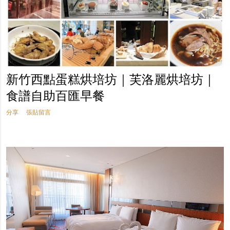
新竹西點蛋糕烘培坊｜芙洛麗烘培坊｜
食譜自助百匯早餐
分享
張貼留言