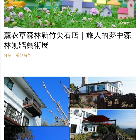
薰衣草森林新竹尖石店｜旅人的夢中森
林無牆藝術展
分享
張貼留言