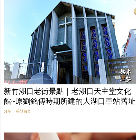
新竹湖口老街景點｜老湖口天主堂文化
館~原劉銘傳時期所建的大湖口車站舊址
分享
張貼留言