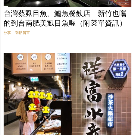
台灣蔡虱目魚、鱸魚餐飲店｜新竹也嚐
的到台南肥美虱目魚喔（附菜單資訊）
分享
張貼留言