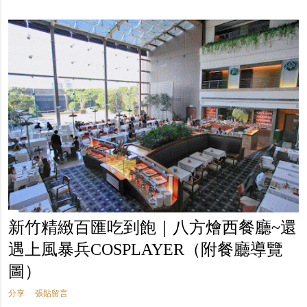
新竹精緻百匯吃到飽｜八方燴西餐廳~還
遇上風暴兵COSPLAYER（附餐廳導覽
圖）
分享
張貼留言