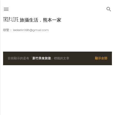
跳到主要內容
TRIP-LIFE 旅攝生活．熊本一家
聯繫： leeleelin168@gmail.com
目前顯示的是有「
新竹美食旅遊
」標籤的文章
顯示全部
發
表
文
章