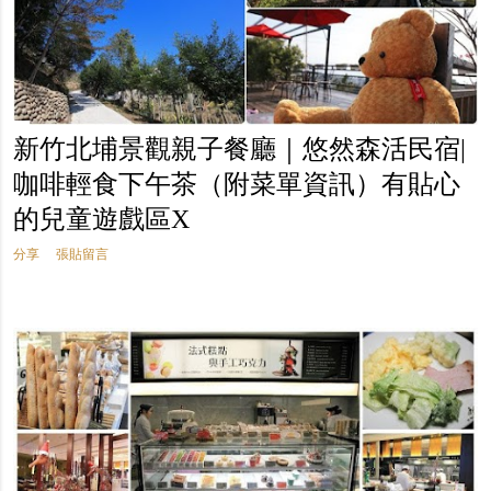
新竹北埔景觀親子餐廳｜悠然森活民宿|
咖啡輕食下午茶（附菜單資訊）有貼心
的兒童遊戲區X
分享
張貼留言