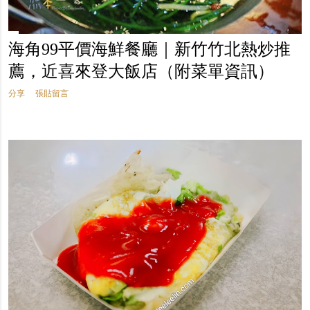
海角99平價海鮮餐廳｜新竹竹北熱炒推
薦，近喜來登大飯店（附菜單資訊）
分享
張貼留言