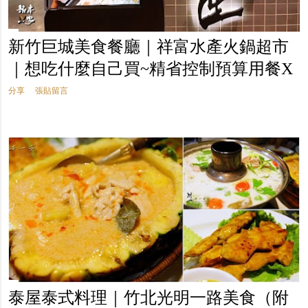
新竹巨城美食餐廳｜祥富水產火鍋超市
｜想吃什麼自己買~精省控制預算用餐X
分享
張貼留言
泰屋泰式料理｜竹北光明一路美食（附