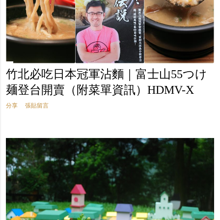
竹北必吃日本冠軍沾麵｜富士山55つけ
麺登台開賣（附菜單資訊）HDMV-X
分享
張貼留言