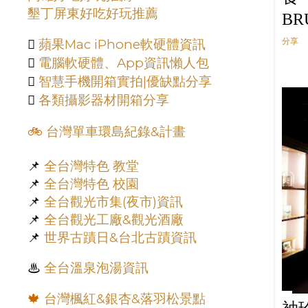
墾丁屏東好吃好玩推薦
11月
3
B
10月
5
分享

蘋果Mac iPhone軟硬體資訊
9月
6

電腦軟硬體、App資訊懶人包

智慧手機開箱實拍|優缺點分享
7月
2

各類攝影器材開箱分享
6月
3
5月
3
🚲
台灣單車環島紀錄&計畫
4月
10
📌
全台灣特色 教堂
3月
9
📌
全台灣特色 校園
2月
10
📌
全台觀光市集(夜市)資訊
📌
全台觀光工廠&觀光酒廠
1月
3
📌
世界古蹟日&台北古蹟資訊
2020
117
12月
7
♨︎
全台溫泉泡湯資訊
11月
5
🍁
台灣楓紅&銀杏&落羽松景點