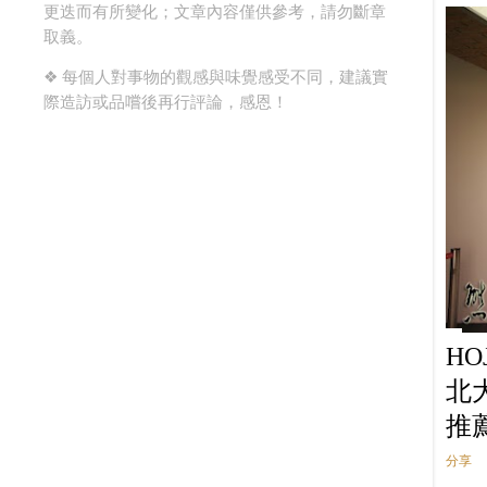
更迭而有所變化；文章內容僅供參考，請勿斷章
9月
12
取義。
8月
11
❖ 每個人對事物的觀感與味覺感受不同，建議實
7月
5
際造訪或品嚐後再行評論，感恩！
6月
7
5月
12
4月
13
3月
19
2月
7
1月
7
2018
159
H
12月
8
北
11月
20
推
10月
11
分享
9月
22