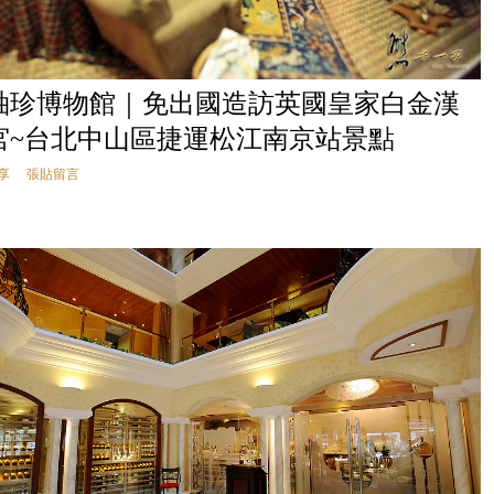
袖珍博物館｜免出國造訪英國皇家白金漢
宮~台北中山區捷運松江南京站景點
享
張貼留言