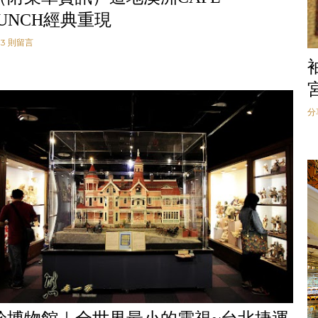
RUNCH經典重現
3 則留言
分