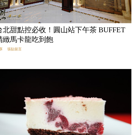
台北甜點控必收！圓山站下午茶 BUFFET
精緻馬卡龍吃到飽
享
張貼留言