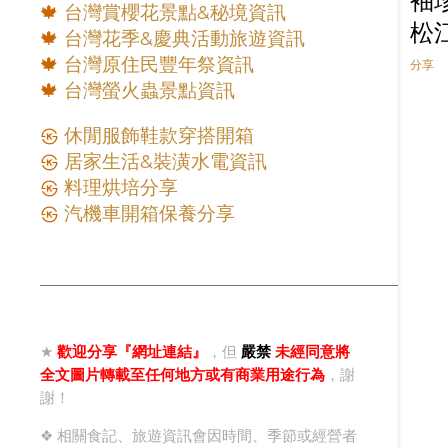
袖
10月
4
🍁
台灣賞櫻花景點&秘境資訊
松
9月
8
🍁
台灣花季&慶典活動旅遊資訊
🍁
台灣原住民豐年祭資訊
8月
5
分享
🍁
台灣螢火蟲景點資訊
7月
11
6月
19
㉿
休閒服飾鞋款穿搭開箱
㉿
居家生活&裝潢水電資訊
5月
18
㉿
料理烘培分享
4月
7
㉿
汽機車開箱保養分享
3月
15
2月
10
1月
8
2019
143
★
歡迎分享『網址連結』
，但
嚴禁
未經同意將
12月
22
全文圖片轉載至任何地方或有商業用途行為
，謝
11月
13
謝！
10月
15
❖ 相關食記、旅遊資訊會因時間、季節或經營者