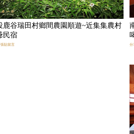
投鹿谷瑞田村鄉間農園順遊~近集集農村
爺民宿
張貼留言
分