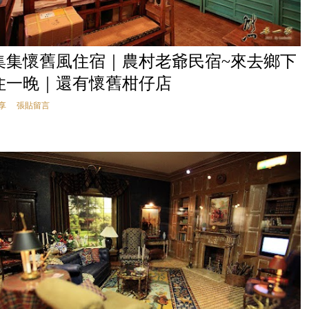
集集懷舊風住宿｜農村老爺民宿~來去鄉下
住一晚｜還有懷舊柑仔店
享
張貼留言