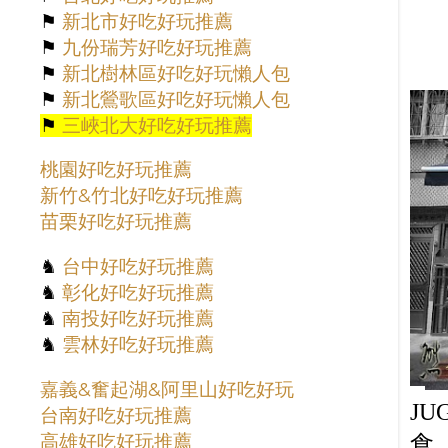
2月
7
⚑
新北市好吃好玩推薦
1月
14
⚑
九份瑞芳好吃好玩推薦
⚑
新北樹林區好吃好玩懶人包
2022
62
⚑
新北鶯歌區好吃好玩懶人包
12月
13
⚑
三峽北大好吃好玩推薦
10月
9
桃園好吃好玩推薦
9月
4
新竹&竹北好吃好玩推薦
8月
7
苗栗好吃好玩推薦
7月
4
♞
台中好吃好玩推薦
5月
5
♞
彰化好吃好玩推薦
3月
5
♞
南投好吃好玩推薦
2月
7
♞
雲林好吃好玩推薦
1月
8
嘉義&奮起湖&阿里山好吃好玩
2021
55
JU
台南好吃好玩推薦
12月
1
高雄好吃好玩推薦
食