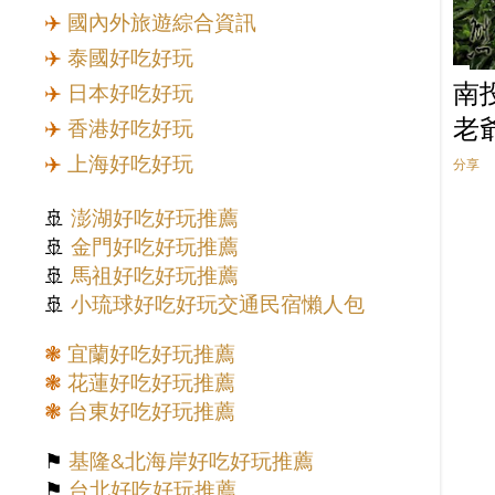
✈️
國內外旅遊綜合資訊
5月
4
✈️
泰國好吃好玩
4月
1
南
✈️
日本好吃好玩
3月
5
老
✈️
香港好吃好玩
2023
50
✈️
上海好吃好玩
分享
11月
2
10月
7
🚢
澎湖好吃好玩推薦
🚢
金門好吃好玩推薦
9月
5
🚢
馬祖好吃好玩推薦
8月
4
🚢
小琉球好吃好玩交通民宿懶人包
7月
1
❃
宜蘭好吃好玩推薦
6月
2
❃
花蓮好吃好玩推薦
5月
2
❃
台東好吃好玩推薦
4月
2
⚑
基隆&北海岸好吃好玩推薦
3月
4
⚑
台北好吃好玩推薦