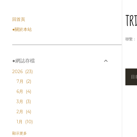
T
回首頁
●關於本站
聯繫： l
●網誌存檔
2026
23
目
發
7月
2
表
6月
4
3月
3
文
2月
4
章
1月
10
2025
159
顯示更多