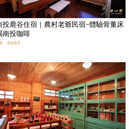
南投鹿谷住宿｜農村老爺民宿~體驗骨董床
喝南投咖啡
享
張貼留言