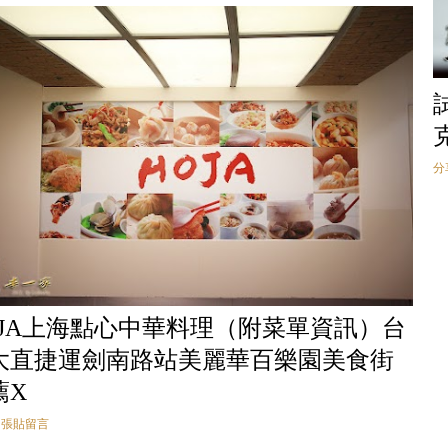
分
OJA上海點心中華料理（附菜單資訊）台
大直捷運劍南路站美麗華百樂園美食街
薦X
張貼留言