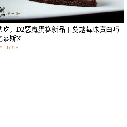
試吃。D2惡魔蛋糕新品｜蔓越莓珠寶白巧
克慕斯X
享
1 則留言