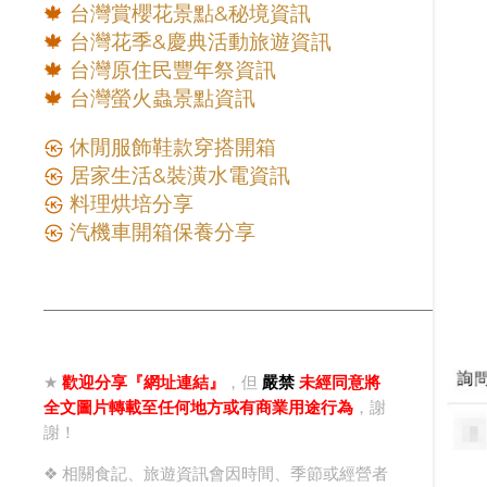
10月
4
🍁
台灣賞櫻花景點&秘境資訊
9月
8
🍁
台灣花季&慶典活動旅遊資訊
🍁
台灣原住民豐年祭資訊
8月
5
🍁
台灣螢火蟲景點資訊
7月
11
6月
19
㉿
休閒服飾鞋款穿搭開箱
㉿
居家生活&裝潢水電資訊
5月
18
㉿
料理烘培分享
4月
7
㉿
汽機車開箱保養分享
3月
15
2月
10
1月
8
2019
143
★
歡迎分享『網址連結』
，但
嚴禁
未經同意將
12月
22
全文圖片轉載至任何地方或有商業用途行為
，謝
11月
13
謝！
10月
15
❖ 相關食記、旅遊資訊會因時間、季節或經營者