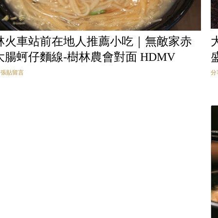
林火車站前在地人推薦小吃｜無敵家赤
大腸蚵仔麵線-樹林農會對面 HDMV
張貼留言
分