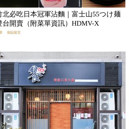
竹北必吃日本冠軍沾麵｜富士山55つけ麺
登台開賣（附菜單資訊）HDMV-X
享
張貼留言