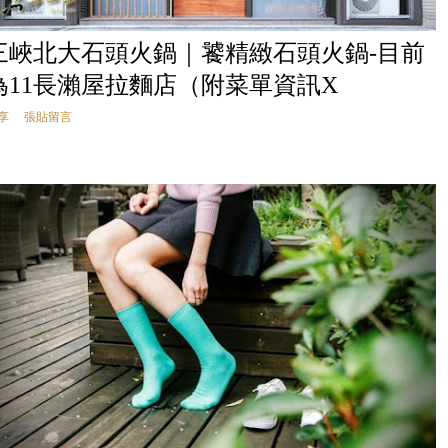
三峽北大石頭火鍋｜饕精緻石頭火鍋-目前
為11長瀨屋拉麵店（附菜單資訊X
享
張貼留言