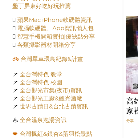
墾丁屏東好吃好玩推薦
11月
3
10月
5

蘋果Mac iPhone軟硬體資訊
9月
6

電腦軟硬體、App資訊懶人包

智慧手機開箱實拍|優缺點分享
7月
2

各類攝影器材開箱分享
6月
3
5月
3
🚲
台灣單車環島紀錄&計畫
4月
10
📌
全台灣特色 教堂
3月
9
📌
全台灣特色 校園
2月
10
📌
全台觀光市集(夜市)資訊
📌
全台觀光工廠&觀光酒廠
1月
3
高
📌
世界古蹟日&台北古蹟資訊
2020
117
家
12月
7
♨︎
全台溫泉泡湯資訊
分享
11月
5
🍁
台灣楓紅&銀杏&落羽松景點