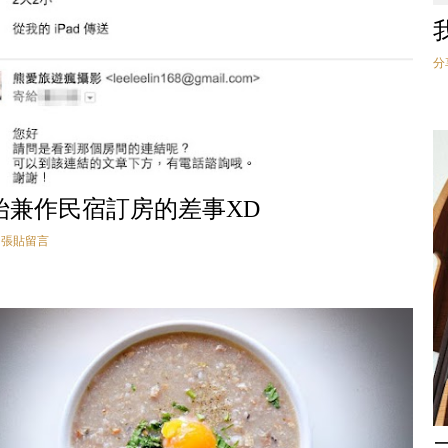
分
始兼作民宿訂房的差事XD
張貼留言