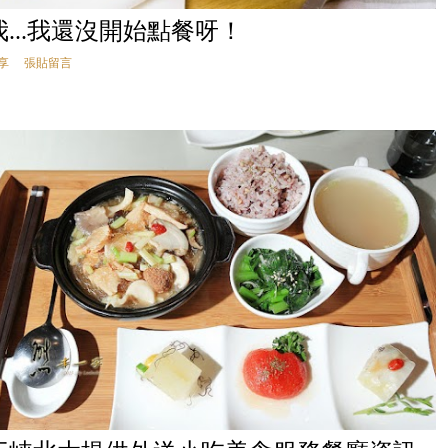
我...我還沒開始點餐呀！
享
張貼留言