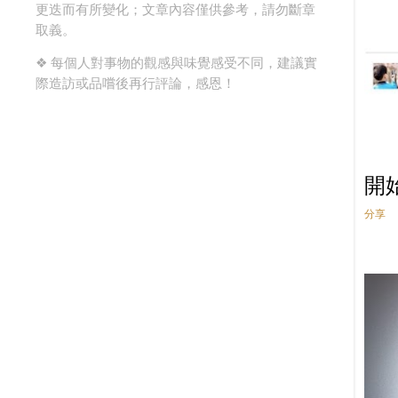
更迭而有所變化；文章內容僅供參考，請勿斷章
9月
12
取義。
8月
11
❖ 每個人對事物的觀感與味覺感受不同，建議實
7月
5
際造訪或品嚐後再行評論，感恩！
6月
7
5月
12
4月
13
開
3月
19
分享
2月
7
1月
7
2018
159
12月
8
11月
20
10月
11
9月
22