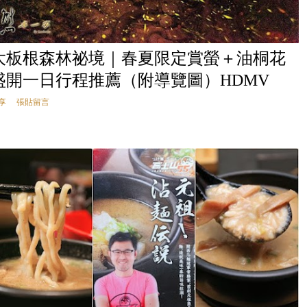
大板根森林祕境｜春夏限定賞螢＋油桐花
盛開一日行程推薦（附導覽圖）HDMV
享
張貼留言