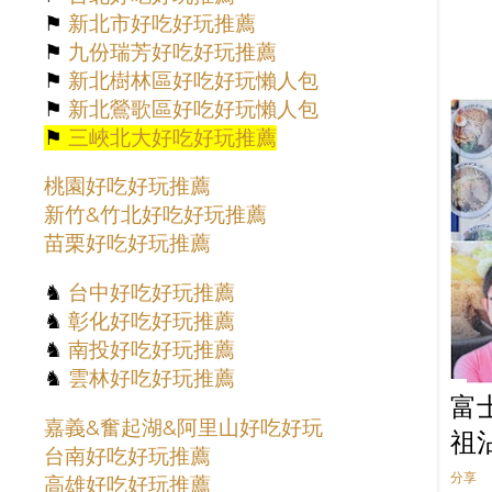
2月
7
⚑
新北市好吃好玩推薦
1月
14
⚑
九份瑞芳好吃好玩推薦
⚑
新北樹林區好吃好玩懶人包
2022
62
⚑
新北鶯歌區好吃好玩懶人包
12月
13
⚑
三峽北大好吃好玩推薦
10月
9
桃園好吃好玩推薦
9月
4
新竹&竹北好吃好玩推薦
8月
7
苗栗好吃好玩推薦
7月
4
♞
台中好吃好玩推薦
5月
5
♞
彰化好吃好玩推薦
3月
5
♞
南投好吃好玩推薦
2月
7
♞
雲林好吃好玩推薦
富
1月
8
嘉義&奮起湖&阿里山好吃好玩
祖
2021
55
台南好吃好玩推薦
12月
1
分享
高雄好吃好玩推薦