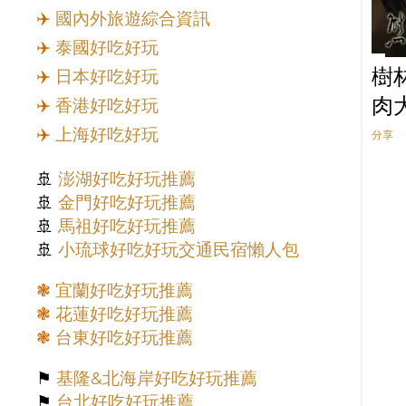
✈️
國內外旅遊綜合資訊
5月
4
✈️
泰國好吃好玩
4月
1
樹
✈️
日本好吃好玩
3月
5
肉
✈️
香港好吃好玩
2023
50
✈️
上海好吃好玩
分享
11月
2
10月
7
🚢
澎湖好吃好玩推薦
🚢
金門好吃好玩推薦
9月
5
🚢
馬祖好吃好玩推薦
8月
4
🚢
小琉球好吃好玩交通民宿懶人包
7月
1
❃
宜蘭好吃好玩推薦
6月
2
❃
花蓮好吃好玩推薦
5月
2
❃
台東好吃好玩推薦
4月
2
⚑
基隆&北海岸好吃好玩推薦
3月
4
⚑
台北好吃好玩推薦