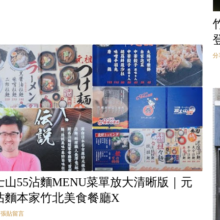
分
士山55沾麵MENU菜單放大清晰版｜元
沾麵本家竹北美食餐廳X
張貼留言