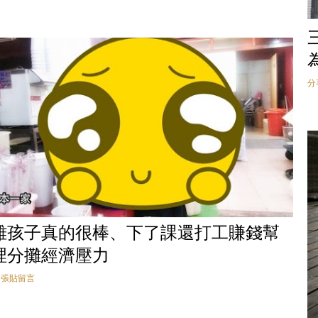
分
雄孩子真的很棒、下了課還打工賺錢幫
裡分攤經濟壓力
張貼留言