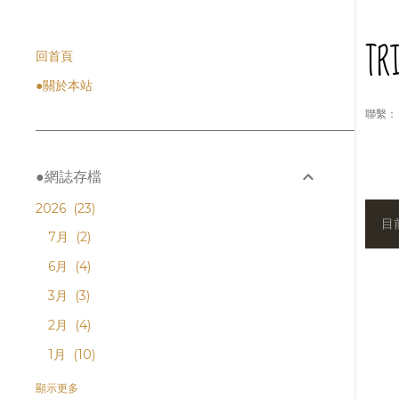
T
回首頁
●關於本站
聯繫： l
●網誌存檔
2026
23
目
發
7月
2
表
6月
4
3月
3
文
2月
4
章
1月
10
2025
159
顯示更多