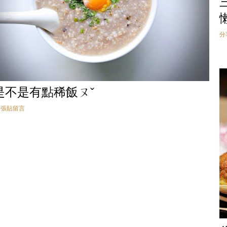
分
是不是有點稀飯ㄡˇ
張貼留言