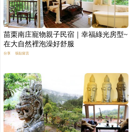
苗栗南庄寵物親子民宿｜幸福綠光房型~
在大自然裡泡澡好舒服
分享
張貼留言