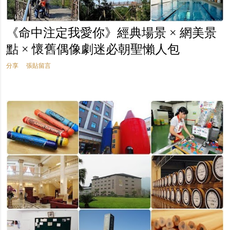
《命中注定我愛你》經典場景 × 網美景
點 × 懷舊偶像劇迷必朝聖懶人包
分享
張貼留言