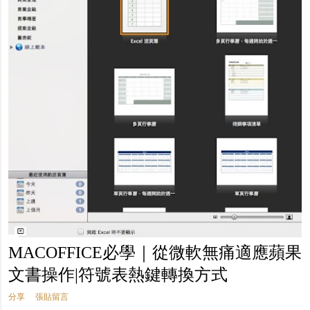
MACOFFICE必學｜從微軟無痛適應蘋果
文書操作|符號表熱鍵轉換方式
分享
張貼留言