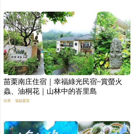
苗栗南庄住宿｜幸福綠光民宿~賞螢火
蟲、油桐花｜山林中的峇里島
分享
張貼留言