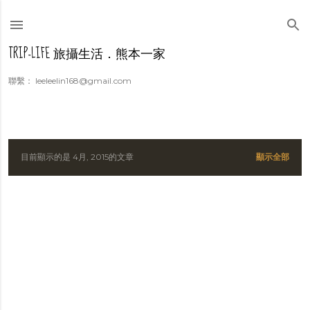
跳到主要內容
TRIP-LIFE 旅攝生活．熊本一家
聯繫： leeleelin168@gmail.com
目前顯示的是 4月, 2015的文章
顯示全部
發
表
文
章