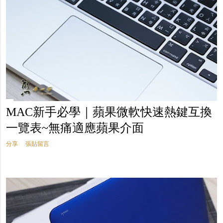
MAC新手必學｜蘋果微軟快速熱鍵互換
一覽表~無痛適應蘋果介面
分享
張貼留言