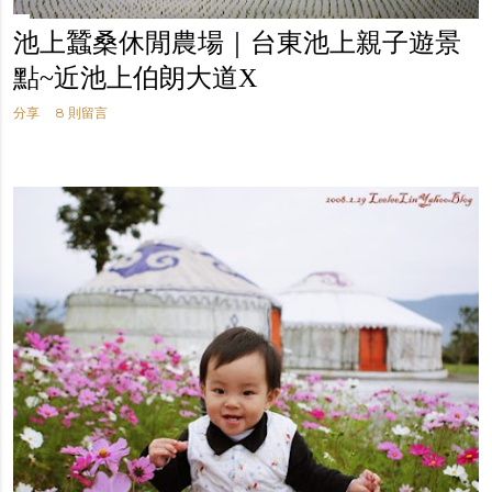
池上蠶桑休閒農場｜台東池上親子遊景
點~近池上伯朗大道X
分享
8 則留言