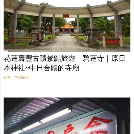
花蓮壽豐古蹟景點旅遊｜碧蓮寺｜原日
本神社~中日合體的寺廟
分享
7 則留言