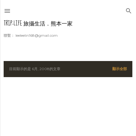
跳到主要內容
TRIP-LIFE 旅攝生活．熊本一家
聯繫： leeleelin168@gmail.com
目前顯示的是 6月, 2008的文章
顯示全部
發
表
文
章