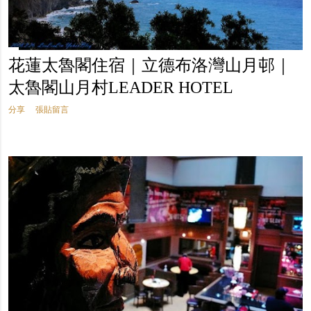
花蓮太魯閣住宿｜立德布洛灣山月邨｜
太魯閣山月村LEADER HOTEL
分享
張貼留言