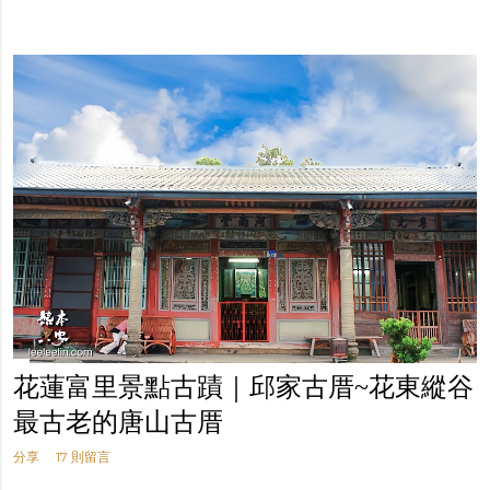
花蓮富里景點古蹟｜邱家古厝~花東縱谷
最古老的唐山古厝
分享
17 則留言