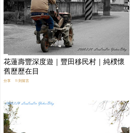
花蓮壽豐深度遊｜豐田移民村｜純樸懷
舊歷歷在目
分享
11 則留言