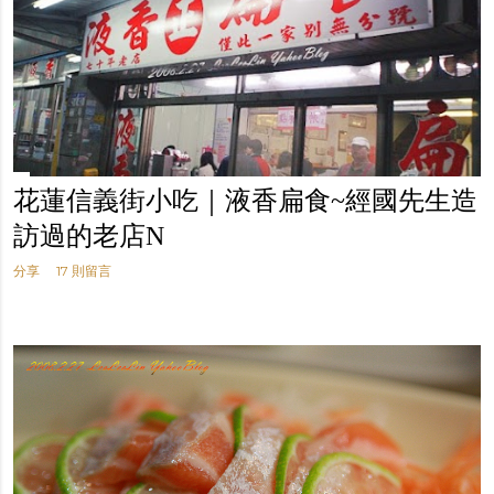
花蓮信義街小吃｜液香扁食~經國先生造
訪過的老店N
分享
17 則留言