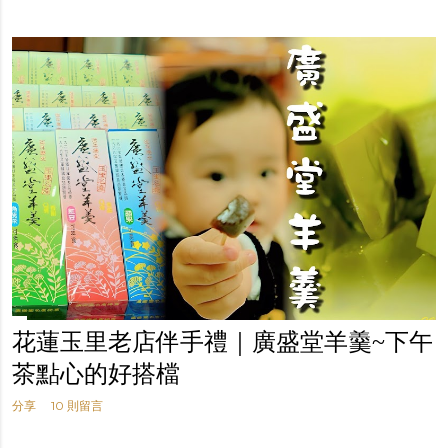
花蓮玉里老店伴手禮｜廣盛堂羊羹~下午
茶點心的好搭檔
分享
10 則留言