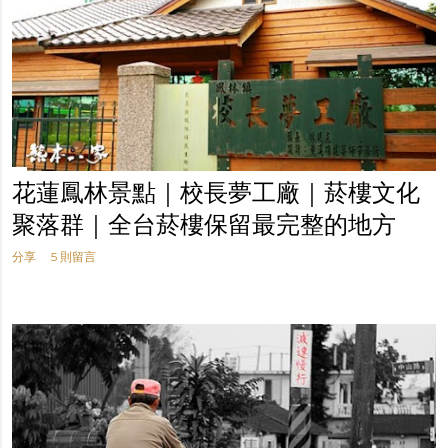
花蓮鳳林景點｜校長夢工廠｜菸樓文化
聚落群｜全台菸樓保留最完整的地方
分享
5 則留言