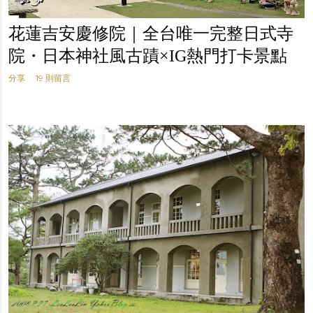
花蓮吉安慶修院｜全台唯一完整日式寺
院・日本神社風古蹟×IG熱門打卡景點
分享
19 則留言