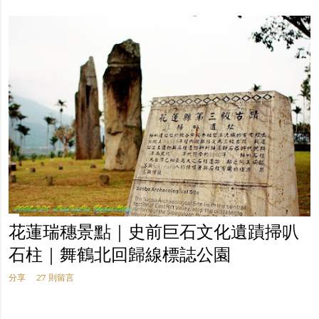
花蓮瑞穗景點｜史前巨石文化遺蹟掃叭
石柱｜舞鶴北回歸線標誌公園
分享
27 則留言