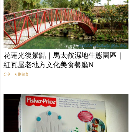
花蓮光復景點｜馬太鞍濕地生態園區｜
紅瓦屋老地方文化美食餐廳N
分享
6 則留言