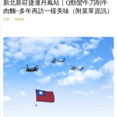
新北新莊捷運丹鳳站｜Q勁蠻牛刀削牛
肉麵~多年再訪一樣美味（附菜單資訊）
分享
1 則留言