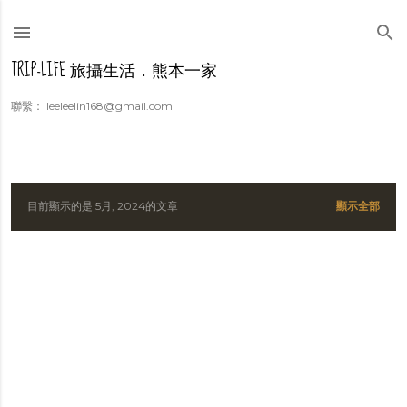
跳到主要內容
TRIP-LIFE 旅攝生活．熊本一家
聯繫： leeleelin168@gmail.com
目前顯示的是 5月, 2024的文章
顯示全部
發
表
文
章