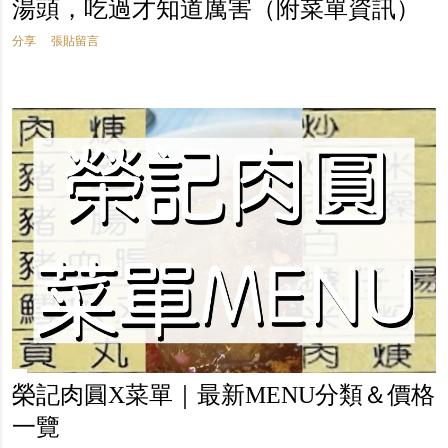
湯頭，吃過才知道厲害（附菜單資訊）
分享
張貼留言
榮記肉圓X菜單｜最新MENU分類＆價格
一覽