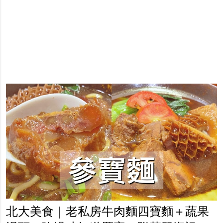
北大美食｜老私房牛肉麵四寶麵＋蔬果