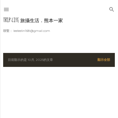
跳到主要內容
TRIP-LIFE 旅攝生活．熊本一家
聯繫： leeleelin168@gmail.com
目前顯示的是 10月, 2025的文章
顯示全部
發
表
文
章