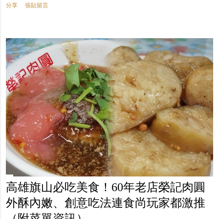
分享
張貼留言
高雄旗山必吃美食！60年老店榮記肉圓
外酥內嫩、創意吃法連食尚玩家都激推
（附菜單資訊）