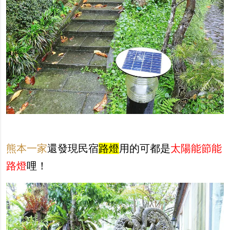
熊本一家
還發現民宿
路燈
用的可都是
太陽能節能
路燈
哩！