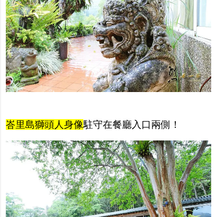
峇里島獅頭人身像
駐守在餐廳入口兩側！