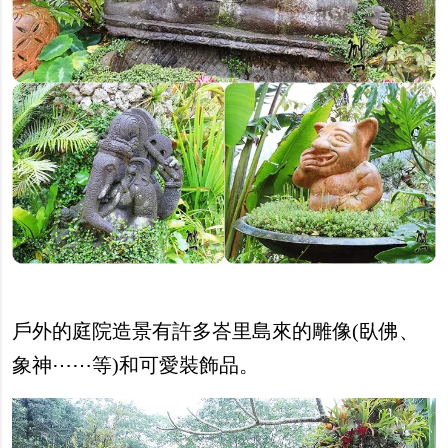
戶外的庭院造景有許多峇里島來的雕像(臥佛、
象神⋯⋯等)和可愛裝飾品。