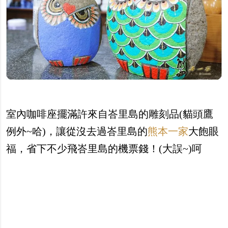
室內咖啡座擺滿許來自峇里島的雕刻品(貓頭鷹
例外~哈)，讓從沒去過峇里島的
熊本一家
大飽眼
福，省下不少飛峇里島的機票錢！(大誤~)呵