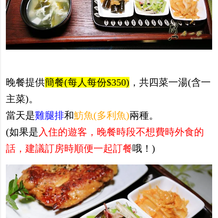
晚餐提供
簡餐(每人每份$350)
，共四菜一湯(含一
主菜)。
當天是
雞腿排
和
魴魚(多利魚)
兩種。
(如果是
入住的遊客，晚餐時段不想費時外食的
話，建議訂房時順便一起訂餐
哦！)