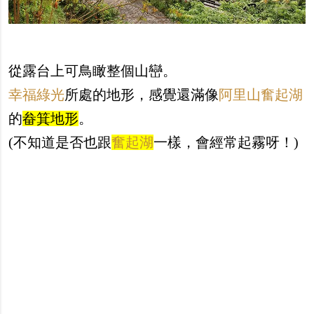
從露台上可鳥瞰整個山巒。
幸福綠光
所處的地形，感覺還滿像
阿里山奮起湖
的
畚箕地形
。
(不知道是否也跟
奮起湖
一樣，會經常起霧呀！)