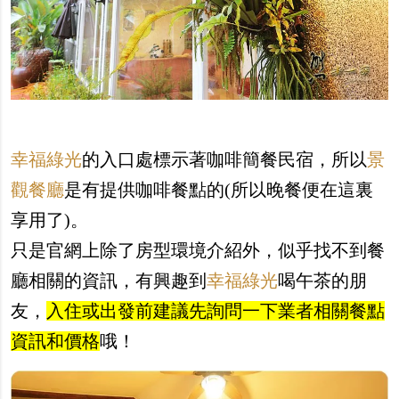
幸福綠光
的入口處標示著咖啡簡餐民宿，所以
景
觀餐廳
是有提供咖啡餐點的(所以晚餐便在這裏
享用了)。
只是官網上除了房型環境介紹外，似乎找不到餐
廳相關的資訊，有興趣到
幸福綠光
喝午茶的朋
友，
入住或出發前建議先詢問一下業者相關餐點
資訊和價格
哦！