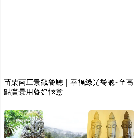
苗栗南庄景觀餐廳｜幸福綠光餐廳~至高
點賞景用餐好愜意