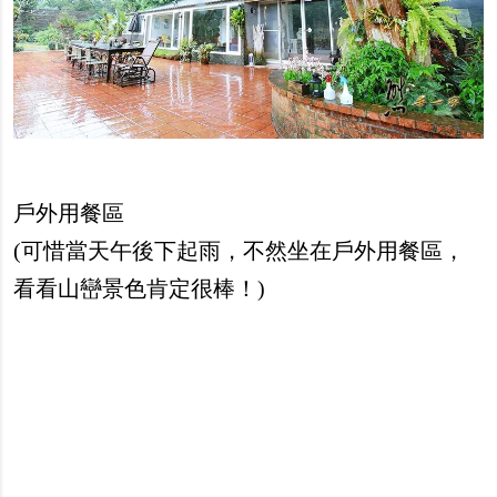
戶外用餐區
(可惜當天午後下起雨，不然坐在戶外用餐區，
看看山巒景色肯定很棒！)