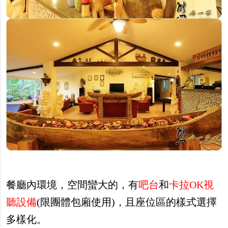
餐廳內環境，空間蠻大的，有
吧台
和
卡拉OK視
聽設備
(限團體包廂使用)，且座位區的樣式選擇
多樣化。