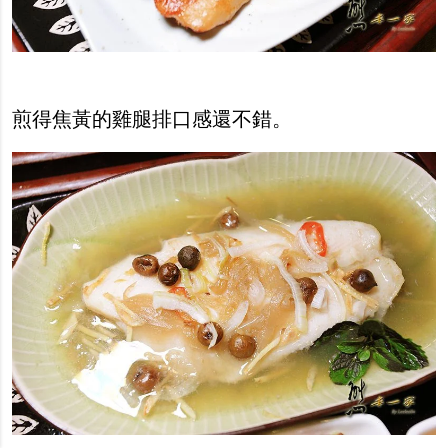
煎得焦黃的雞腿排口感還不錯。