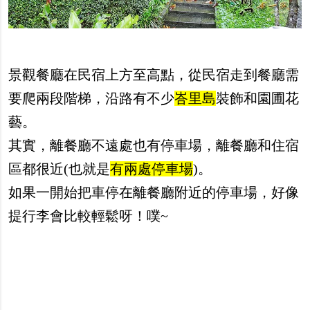
景觀餐廳在民宿上方至高點，從民宿走到餐廳需
要爬兩段階梯，沿路有不少
峇里島
裝飾和園圃花
藝。
其實，離餐廳不遠處也有停車場，離餐廳和住宿
區都很近(也就是
有兩處停車場
)。
如果一開始把車停在離餐廳附近的停車場，好像
提行李會比較輕鬆呀！噗~