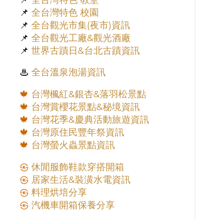
📌
全台灣特色 校園
📌
全台觀光市集(夜市)資訊
📌
全台觀光工廠&觀光酒廠
📌
世界古蹟日&台北古蹟資訊
♨︎
全台溫泉泡湯資訊
🍁
台灣楓紅&銀杏&落羽松景點
🍁
台灣賞櫻花景點&秘境資訊
🍁
台灣花季&慶典活動旅遊資訊
🍁
台灣原住民豐年祭資訊
🍁
台灣螢火蟲景點資訊
㉿
休閒服飾鞋款穿搭開箱
㉿
居家生活&裝潢水電資訊
㉿
料理烘培分享
㉿
汽機車開箱保養分享