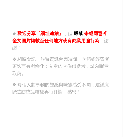
★
歡迎分享『網址連結』
，但
嚴禁
未經同意將
全文圖片轉載至任何地方或有商業用途行為
，謝
謝！
❖ 相關食記、旅遊資訊會因時間、季節或經營者
更迭而有所變化；文章內容僅供參考，請勿斷章
取義。
❖ 每個人對事物的觀感與味覺感受不同，建議實
際造訪或品嚐後再行評論，感恩！