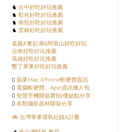
♞
台中好吃好玩推薦
♞
彰化好吃好玩推薦
♞
南投好吃好玩推薦
♞
雲林好吃好玩推薦
嘉義&奮起湖&阿里山好吃好玩
台南好吃好玩推薦
高雄好吃好玩推薦
墾丁屏東好吃好玩推薦

蘋果Mac iPhone軟硬體資訊

電腦軟硬體、App資訊懶人包

智慧手機開箱實拍|優缺點分享

各類攝影器材開箱分享
🚲
台灣單車環島紀錄&計畫
📌
全台灣特色 教堂