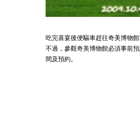
吃完喜宴後便驅車趕往奇美博物館
不過，參觀奇美博物館必須事前預
間及預約。