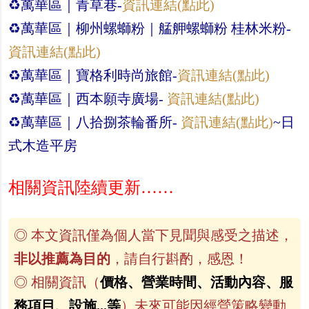
♻︎萬華區｜青草巷-
資訊連結(點此)
♻︎萬華區｜柳州螺螄粉｜艋舺螺螄粉 桂林米粉-
資訊連結(點此)
♻︎萬華區｜寶格利時尚旅館-
資訊連結(點此)
♻︎萬華區｜西本願寺廣場-
資訊連結(點此)
♻︎萬華區｜八拾捌茶輪番所-
資訊連結(點此)
~日
式木造平房
相關資訊陸續更新……
◎ 本文資訊僅為個人當下見聞與感受之描述，
非以推薦為目的
，請自行斟酌，感恩！
◎ 相關資訊（
價格、營業時間、活動內容、服
務項目、設施...等
）未來可能因經營策略變動