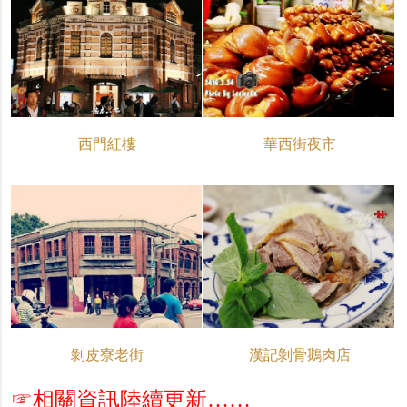
西門紅樓
華西街夜市
剝皮寮老街
漢記剝骨鵝肉店
☞相關資訊陸續更新……