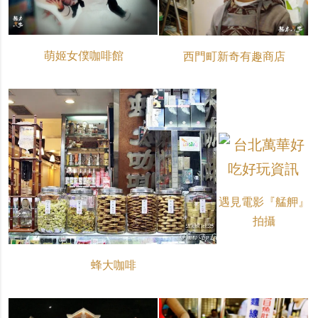
萌姬女僕咖啡館
西門町新奇有趣商店
遇見電影『艋舺』
拍攝
蜂大咖啡