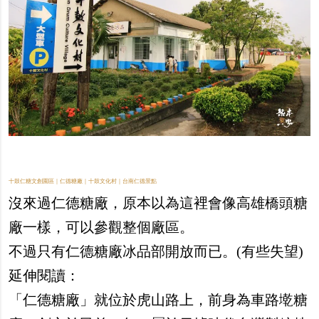
十鼓仁糖文創園區｜仁德糖廠｜十鼓文化村｜台南仁德景點
沒來過仁德糖廠，原本以為這裡會像高雄橋頭糖
廠一樣，可以參觀整個廠區。
不過只有仁德糖廠冰品部開放而已。(有些失望)
延伸閱讀：
「仁德糖廠」就位於虎山路上，前身為車路墘糖