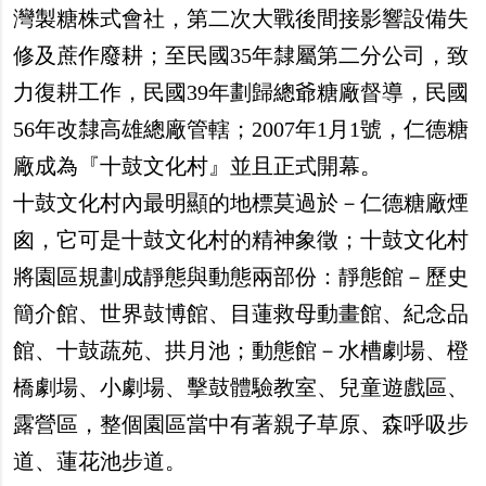
灣製糖株式會社，第二次大戰後間接影響設備失
修及蔗作廢耕；至民國35年隸屬第二分公司，致
力復耕工作，民國39年劃歸總爺糖廠督導，民國
56年改隸高雄總廠管轄；2007年1月1號，仁德糖
廠成為『十鼓文化村』並且正式開幕。
十鼓文化村內最明顯的地標莫過於－仁德糖廠煙
囪，它可是十鼓文化村的精神象徵；十鼓文化村
將園區規劃成靜態與動態兩部份：靜態館－歷史
簡介館、世界鼓博館、目蓮救母動畫館、紀念品
館、十鼓蔬苑、拱月池；動態館－水槽劇場、橙
橋劇場、小劇場、擊鼓體驗教室、兒童遊戲區、
露營區，整個園區當中有著親子草原、森呼吸步
道、蓮花池步道。