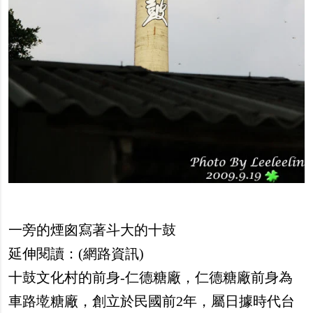
一旁的煙囪寫著斗大的十鼓
延伸閱讀：(網路資訊)
十鼓文化村的前身-仁德糖廠，仁德糖廠前身為
車路墘糖廠，創立於民國前2年，屬日據時代台