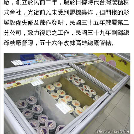
廠，創立於民前二年，屬於日據時代台灣製糖株
式會社，光復前雖未受到盟機轟炸，但間接的影
響設備失修及蔗作廢耕，民國三十五年隸屬第二
分公司，致力復原之工作，民國三十九年劃歸總
爺糖廠督導，五十六年改隸高雄總廠管轄。