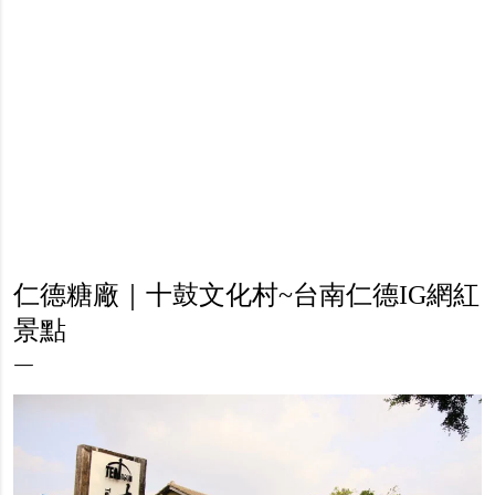
仁德糖廠｜十鼓文化村~台南仁德IG網紅
景點