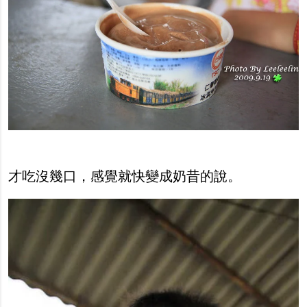
才吃沒幾口，感覺就快變成奶昔的說。