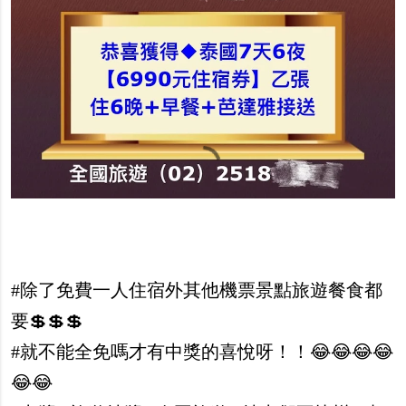
#除了免費一人住宿外其他機票景點旅遊餐食都
要💲💲💲
#就不能全免嗎才有中獎的喜悅呀！！😂😂😂😂
😂😂