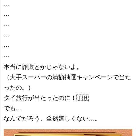
⋯
⋯
⋯
⋯
⋯
⋯
本当に詐欺とかじゃないよ。
（大手スーパーの満額抽選キャンペーンで当た
ったの。）
タイ旅行が当たったのに！🇹🇭
でも…
なんでだろう、全然嬉しくない…。