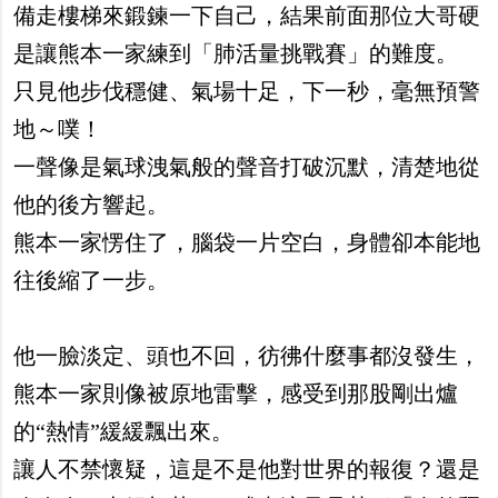
備走樓梯來鍛鍊一下自己，結果前面那位大哥硬
是讓熊本一家練到「肺活量挑戰賽」的難度。
只見他步伐穩健、氣場十足，下一秒，毫無預警
地～噗！
一聲像是氣球洩氣般的聲音打破沉默，清楚地從
他的後方響起。
熊本一家愣住了，腦袋一片空白，身體卻本能地
往後縮了一步。
他一臉淡定、頭也不回，彷彿什麼事都沒發生，
熊本一家則像被原地雷擊，感受到那股剛出爐
的“熱情”緩緩飄出來。
讓人不禁懷疑，這是不是他對世界的報復？還是