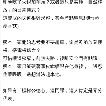
昨晚吃了火鍋加芋頭？或者這只是某種「自然釋
放」的日常儀式？
這響屁的味道很難形容，甚至差點窒息想吐(藍
瘦香菇)
熊本一家開始思考要不要超車，還是乾脆放棄樓
梯、搭電梯逃命？
可惜樓道狹窄，前無去路，後離安全門有點遠，
熊本一家只能硬著頭皮繼續跟在他身後，一邊忍
住著呼吸一邊想辦法超車他。
如果有「樓梯公德心」這門課，這人肯定是零分
代表。