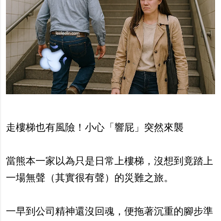
走樓梯也有風險！小心「響屁」突然來襲
當熊本一家以為只是日常上樓梯，沒想到竟踏上
一場無聲（其實很有聲）的災難之旅。
一早到公司精神還沒回魂，便拖著沉重的腳步準