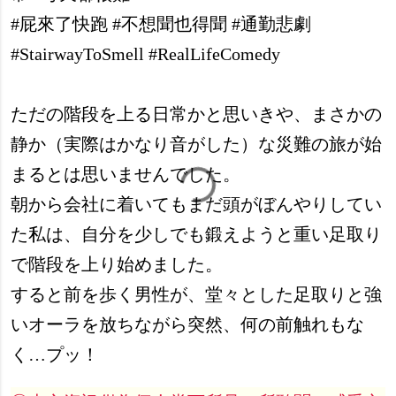
#屁來了快跑 #不想聞也得聞 #通勤悲劇
#StairwayToSmell #RealLifeComedy
ただの階段を上る日常かと思いきや、まさかの
静か（実際はかなり音がした）な災難の旅が始
まるとは思いませんでした。
朝から会社に着いてもまだ頭がぼんやりしてい
た私は、自分を少しでも鍛えようと重い足取り
で階段を上り始めました。
すると前を歩く男性が、堂々とした足取りと強
いオーラを放ちながら突然、何の前触れもな
く…プッ！