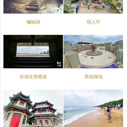
蝙蝠洞
情人坪
杉福生態廊道
舊砲陣地