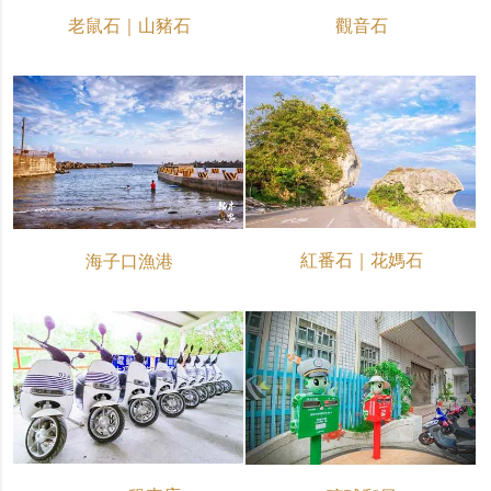
老鼠石｜山豬石
觀音石
紅番石｜花媽石
海子口漁港