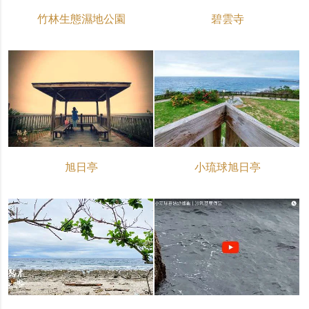
竹林生態濕地公園
碧雲寺
旭日亭
小琉球旭日亭