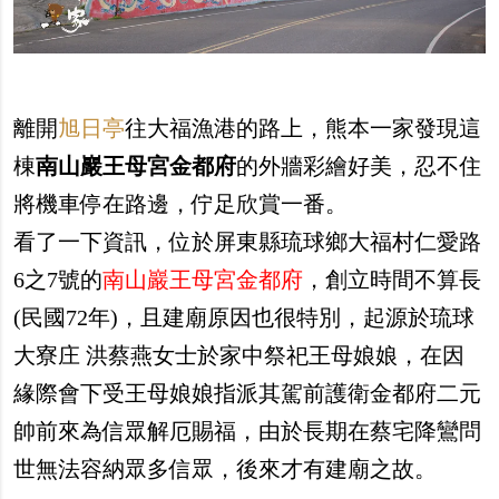
離開
旭日亭
往大福漁港的路上，熊本一家發現這
棟
南山巖王母宮金都府
的外牆彩繪好美，忍不住
將機車停在路邊，佇足欣賞一番。
看了一下資訊，位於屏東縣琉球鄉大福村仁愛路
6之7號的
南山巖王母宮金都府
，創立時間不算長
(民國72年)，且建廟原因也很特別，起源於琉球
大寮庄 洪蔡燕女士於家中祭祀王母娘娘，在因
緣際會下受王母娘娘指派其駕前護衛金都府二元
帥前來為信眾解厄賜福，由於長期在蔡宅降鸞問
世無法容納眾多信眾，後來才有建廟之故。