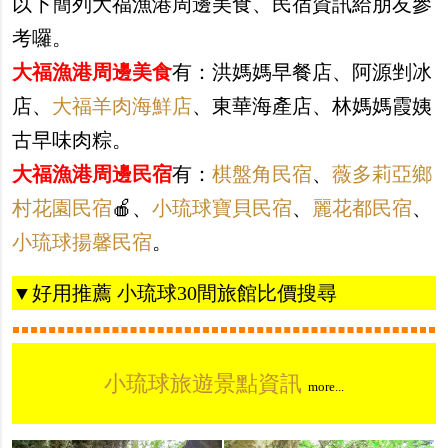
以下簡列大福漁港周邊美食、民宿資訊給朋友參
考囉。
大福漁港周邊美食
有：洪媽媽早餐店、阿源剉冰
店、
大福羊肉海鮮店
、東華海產店、林媽媽霞姨
古早味肉粽。
大福漁港周邊民宿
有：
棋盤角民宿
、
薇多莉亞鄉
村花園民宿
🍎、
小琉球寶貝民宿
、
麗花都民宿
、
小琉球揚馨民宿
。
▼好用推薦 小琉球30間旅館比價搜尋
小琉球旅遊景點資訊
more...