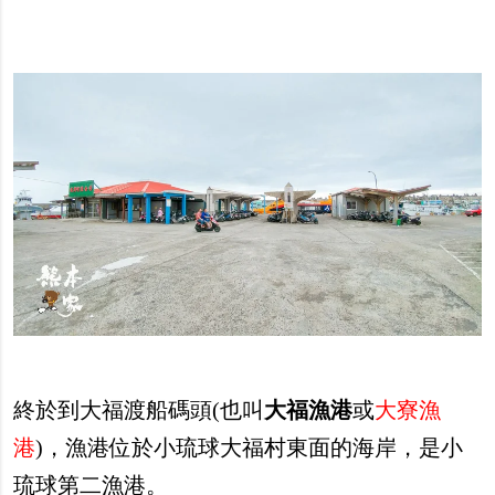
終於到大福渡船碼頭(也叫
大福漁港
或
大寮漁
港
)，漁港位於小琉球大福村東面的海岸，是小
琉球第二漁港。