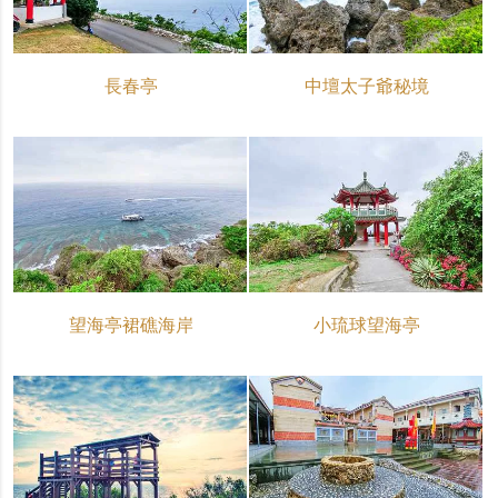
長春亭
中壇太子爺秘境
望海亭裙礁海岸
小琉球望海亭