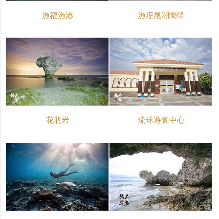
漁福漁港
漁埕尾潮間帶
花瓶岩
琉球遊客中心