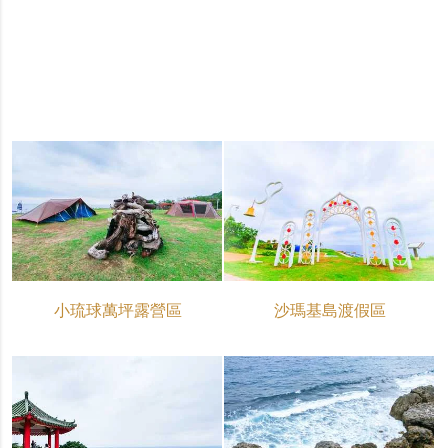
小琉球萬坪露營區
沙瑪基島渡假區