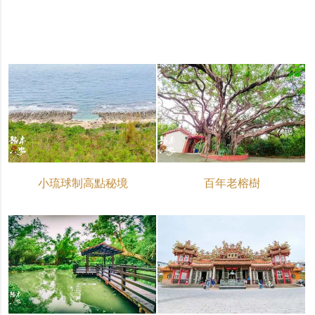
小琉球制高點秘境
百年老榕樹