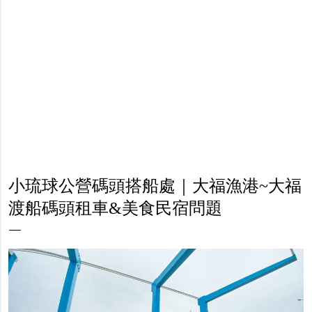
小琉球公營碼頭搭船處｜大福漁港~大福
渡船碼頭租車&美食民宿問題