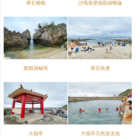
厚石裙礁
沙瑪基度假區綠蠵龜
龍蝦洞秘境
厚石魚澳
大福亭
大福亭天然游泳池