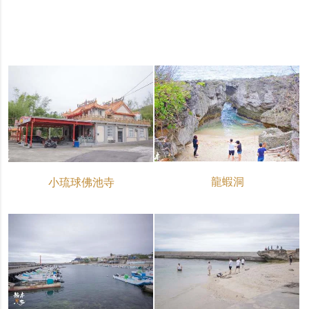
龍蝦洞
小琉球佛池寺