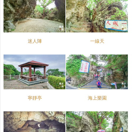
迷人陣
一線天
寧靜亭
海上樂園