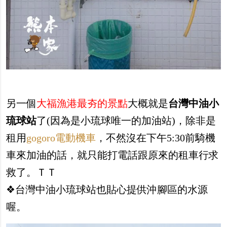
另一個
大福漁港最夯的景點
大概就是
台灣中油小
琉球站
了(因為是小琉球唯一的加油站)，除非是
租用
gogoro電動機車
，不然沒在下午5:30前騎機
車來加油的話，就只能打電話跟原來的租車行求
救了。ＴＴ
❖台灣中油小琉球站也貼心提供沖腳區的水源
喔。