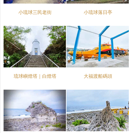
小琉球三民老街
小琉球落日亭
琉球嶼燈塔｜白燈塔
大福渡船碼頭