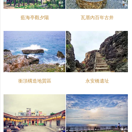
藍海亭觀夕陽
瓦厝內百年古井
衝頂構造地質區
永安橋遺址