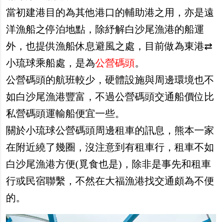
當初建港目的為其他港口的輔助港之用，亦是遠
洋漁船之停泊地點，除紓解白沙尾漁港的船運
外，也提供漁船休息避風之處，目前做為東港⇄
小琉球乘船處，是為
公營碼頭
。
公營碼頭的航班較少，硬體設施與周邊環境也不
如白沙尾漁港豐富，不過公營碼頭交通船價位比
私營碼頭運輸船便宜一些。
關於小琉球公營碼頭周邊租車的訊息，熊本一家
在附近繞了幾圈，沒注意到有租車行，租車不如
白沙尾漁港方便(覓食也是)，除非是事先和租車
行或民宿聯繫，不然在大福漁港找交通頗為不便
的。