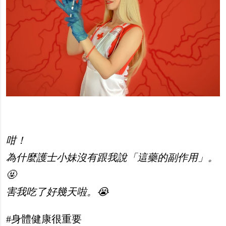
咁！
為什麼護士小妹沒有跟我說「這藥的副作用」。
🤬
害我吃了好幾天啦。😭
#身體健康很重要