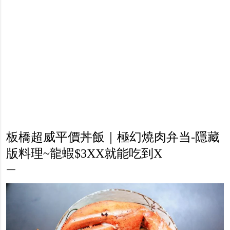
板橋超威平價丼飯｜極幻燒肉弁当-隱藏
版料理~龍蝦$3XX就能吃到X