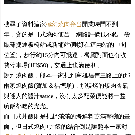
搜尋了資料這家
極幻燒肉弁当
開業時間不到一
年，賣的是日式燒肉便當，網路評價也不錯，餐
廳離捷運板橋站或新埔站(剛好在這兩站的中間
位置)，步行約15分內可抵達，餐廳對面也有收
費停車場(1H$50)，交通上也滿便利。
說到燒肉飯，熊本一家想到高雄福德三路上的那
兩家燒肉飯(賀加＆福德順)，那燒烤的燒肉香氣
與迷人的醬汁sauce，沒有太多配菜便能將一整
碗飯都吃的光光。
而日式丼飯則是想起滿滿的海鮮料蓋滿整碗的畫
面，但日式燒肉+丼飯的結合倒是讓熊本一家對