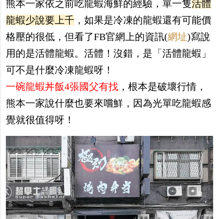
熊本一家依之前吃龍蝦海鮮的經驗，單一隻
活體
龍蝦少說要上千
，如果是冷凍的龍蝦還有可能價
格壓的很低，但看了FB官網上的資訊(
網址
)寫說
用的是活體龍蝦。活體！沒錯，是「活體龍蝦」
可不是什麼冷凍龍蝦呀！
一碗龍蝦丼飯4張國父有找
，根本是破壞行情，
熊本一家說什麼也要來嚐鮮，因為光單吃龍蝦感
覺就很值得呀！