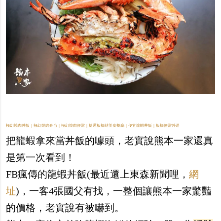
極幻燒肉丼飯｜極幻燒肉弁当｜極幻燒肉便當｜捷運板橋站美食餐廳｜便宜龍蝦丼飯｜板橋便當外送
把龍蝦拿來當丼飯的噱頭，老實說熊本一家還真
是第一次看到！
FB瘋傳的龍蝦丼飯(最近還上東森新聞哩，
網
址
)，一客4張國父有找，一整個讓熊本一家驚豔
的價格，老實說有被嚇到。