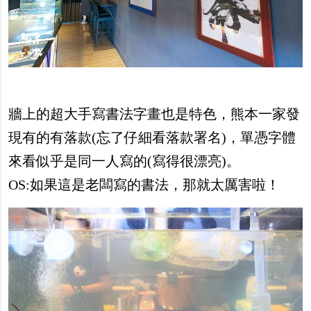
牆上的超大手寫書法字畫也是特色，熊本一家發
現有的有落款(忘了仔細看落款署名)，單憑字體
來看似乎是同一人寫的(寫得很漂亮)。
OS:如果這是老闆寫的書法，那就太厲害啦！