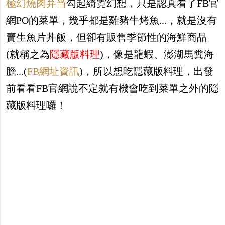
極幻燒肉弁当
勾起綺霓幻想，只是認真看了FB官
網PO的菜單，幾乎都是雞豬牛烤魚...，就是沒有
賣生魚片丼飯，但卻有販售季節性的海鮮商品
(就稱之為
隱藏版料理
)，像是龍蝦、澎湖馬糞海
膽...(
FB網址資訊
)，所以想吃隱藏版料理，出發
前看看FB官網說不定就有機會吃到菜單之外的隱
藏版料理囉！