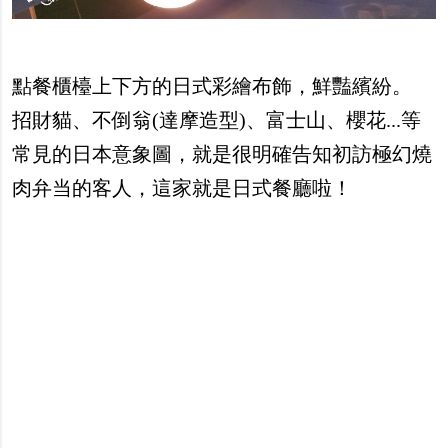
點餐櫃檯上下方的日式彩繪布飾，鮮豔繽紛。
招財貓、不倒翁(達摩造型)、富士山、櫻花...等
常見的日本意象圖，就是很明確告知初訪極幻燒
肉弁当的客人，這家就是日式餐廳啦！