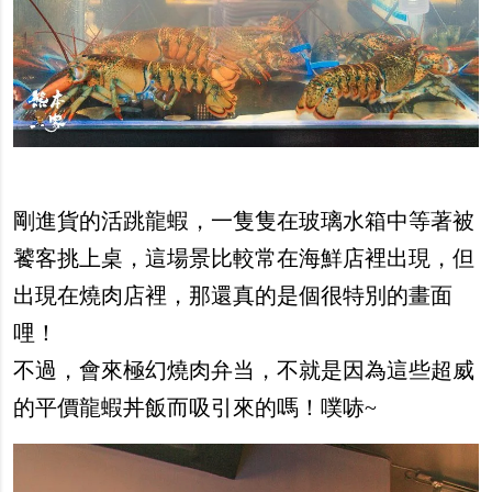
剛進貨的活跳龍蝦，一隻隻在玻璃水箱中等著被
饕客挑上桌，這場景比較常在海鮮店裡出現，但
出現在燒肉店裡，那還真的是個很特別的畫面
哩！
不過，會來極幻燒肉弁当，不就是因為這些超威
的平價龍蝦丼飯而吸引來的嗎！噗哧~