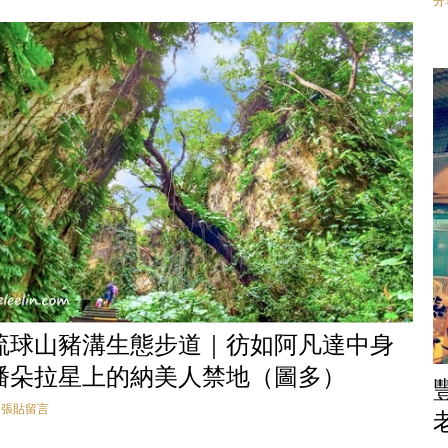
分
琉球山豬溝生態步道｜彷如阿凡達中身
潘朵拉星上的納美人禁地（圖多）
張貼留言