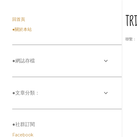
T
回首頁
●關於本站
聯繫： l
●網誌存檔
發
表
●文章分類：
文
章
●社群訂閱
Facebook