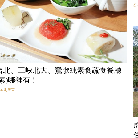
分
台北、三峽北大、鶯歌純素食蔬食餐廳
全素)哪裡有！
4 則留言