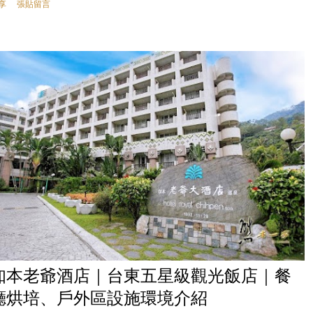
享
張貼留言
知本老爺酒店｜台東五星級觀光飯店｜餐
廳烘培、戶外區設施環境介紹