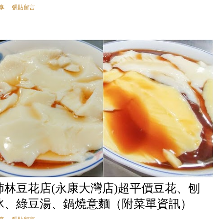
享
張貼留言
沛林豆花店(永康大灣店)超平價豆花、刨
冰、綠豆湯、鍋燒意麵（附菜單資訊）