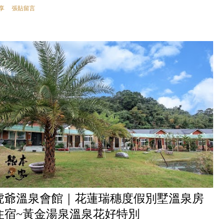
享
張貼留言
虎爺溫泉會館｜花蓮瑞穗度假別墅溫泉房
住宿~黃金湯泉溫泉花好特別