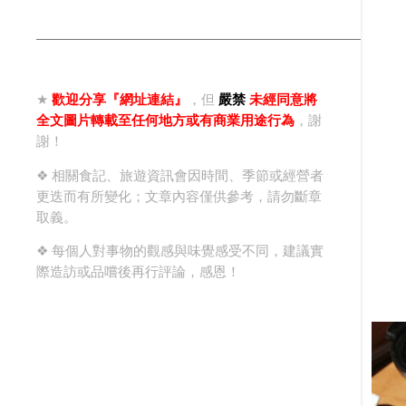
★
歡迎分享『網址連結』
，但
嚴禁
未經同意將
全文圖片轉載至任何地方或有商業用途行為
，謝
謝！
❖ 相關食記、旅遊資訊會因時間、季節或經營者
更迭而有所變化；文章內容僅供參考，請勿斷章
取義。
❖ 每個人對事物的觀感與味覺感受不同，建議實
際造訪或品嚐後再行評論，感恩！