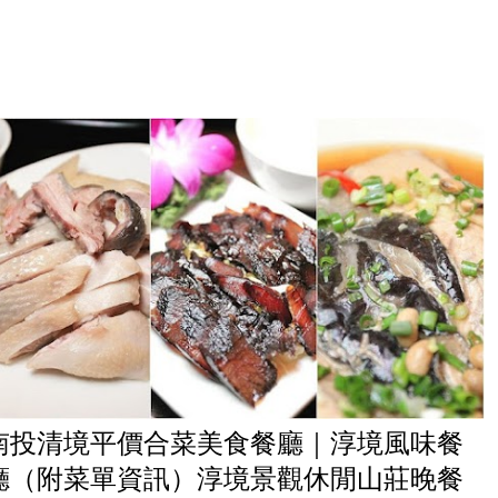
南投清境平價合菜美食餐廳｜淳境風味餐
廳（附菜單資訊）淳境景觀休閒山莊晚餐