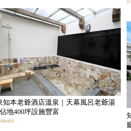
分
東知本老爺酒店溫泉｜天幕風呂老爺湯
~佔地400坪設施豐富
張貼留言