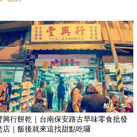
享
張貼留言
豐興行餅乾｜台南保安路古早味零食批發
老店｜飯後就來這找甜點吃囉