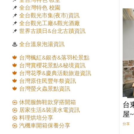
📌
全台灣特色 校園
📌
全台觀光市集(夜市)資訊
📌
全台觀光工廠&觀光酒廠
📌
世界古蹟日&台北古蹟資訊
♨︎
全台溫泉泡湯資訊
🍁
台灣楓紅&銀杏&落羽松景點
🍁
台灣賞櫻花景點&秘境資訊
🍁
台灣花季&慶典活動旅遊資訊
🍁
台灣原住民豐年祭資訊
🍁
台灣螢火蟲景點資訊
㉿
休閒服飾鞋款穿搭開箱
台
㉿
居家生活&裝潢水電資訊
屋
㉿
料理烘培分享
分享
㉿
汽機車開箱保養分享