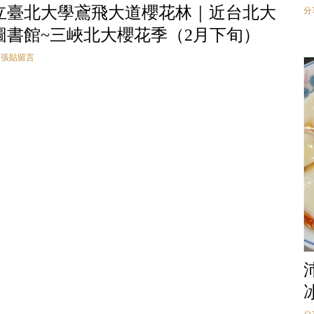
立臺北大學鳶飛大道櫻花林｜近台北大
分
圖書館~三峽北大櫻花季（2月下旬）
張貼留言